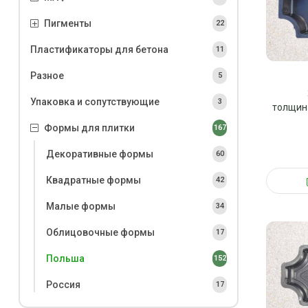
Пигменты
22
Пластификаторы для бетона
11
Разное
5
Упаковка и сопутствующие
3
толщина 
Формы для плитки
167
Декоративные формы
60
Квадратные формы
42
Малые формы
34
Облицовочные формы
17
Польша
152
Россия
17