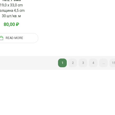
19,0 x 33,0 cm
олщина 4,5 cm
30 шт/кв. м
80,00
₽
READ MORE
1
2
3
4
…
1