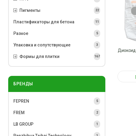
Пигменты
22
Пластификаторы для бетона
11
Разное
5
Упаковка и сопутствующие
3
Диоксид 
Формы для плитки
167
БРЕНДЫ
FEPREN
5
FREM
2
LB GROUP
1
Panzhihua Taihai Technology
1