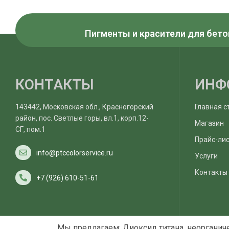
Пигменты и красители для бето
КОНТАКТЫ
ИНФ
143442, Московская обл., Красногорский
Главная с
район, пос. Светлые горы, вл.1, корп.12-
Магазин
СГ, пом.1
Прайс-ли
info@ptccolorservice.ru
Услуги
Контакты
+7 (926) 610-51-61
Мы предлагаем: Диоксид титана, неорганич