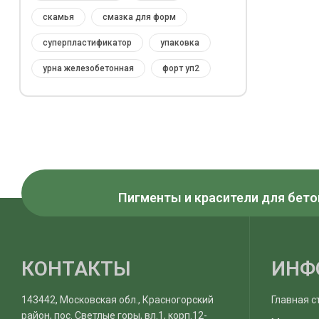
скамья
смазка для форм
суперпластификатор
упаковка
урна железобетонная
форт уп2
Пигменты и красители для бето
КОНТАКТЫ
ИНФ
143442, Московская обл., Красногорский
Главная с
район, пос. Светлые горы, вл.1, корп.12-